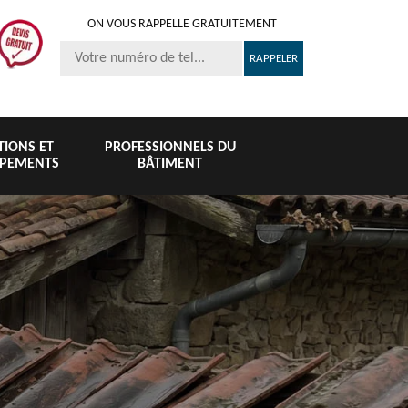
ON VOUS RAPPELLE GRATUITEMENT
ITIONS ET
PROFESSIONNELS DU
IPEMENTS
BÂTIMENT
Nettoyage et
Peinture 
té
Nettoyage de
pose de
tuile et toi
6
toiture 76
gouttière 76
76