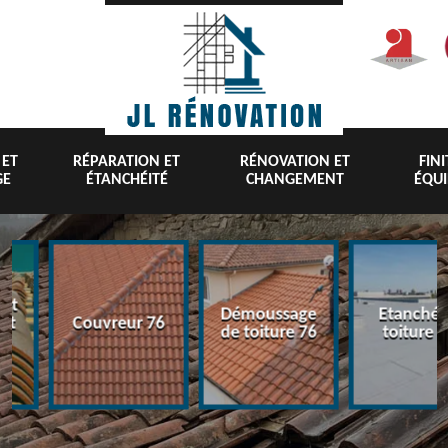
 ET
RÉPARATION ET
RÉNOVATION ET
FIN
GE
ÉTANCHÉITÉ
CHANGEMENT
ÉQU
nt
Démoussage
Etanchéi
 et
Couvreur 76
de toiture 76
toiture 7