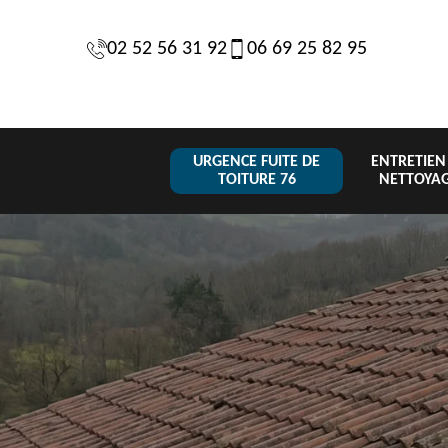
02 52 56 31 92
06 69 25 82 95
URGENCE FUITE DE
ENTRETIEN
TOITURE 76
NETTOYA
Changeme
 de
Réparation de
Urgence fuite
de toiture
6
toiture 76
de toiture 76
tuile 76