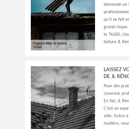
demande un sa
professionnel
qu’il se fait
grand risque.
le 76260, cho
toiture JL Ré
LAISSEZ V
DE JL RÉN
Pour des prob
couvreur profe
En Val, JL Ré
C’est un expe
ville. Grâce 
matière, nou