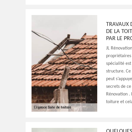
TRAVAUX D
DE LA TOI
PAR LE PR
JL Rénovation
propriétaires
spécialité es
structure. Ce 
peut s’appuye
secrets de ce 
Rénovation . 
toiture et ce
QUELQUES