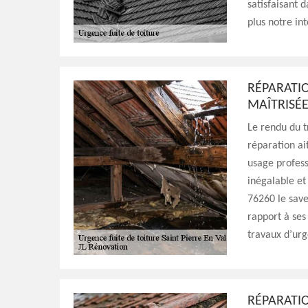
satisfaisant d
plus notre in
RÉPARATIO
MAÎTRISÉE
Le rendu du t
réparation ai
usage profess
inégalable et
76260 le save
rapport à ses
travaux d’urge
RÉPARATIO