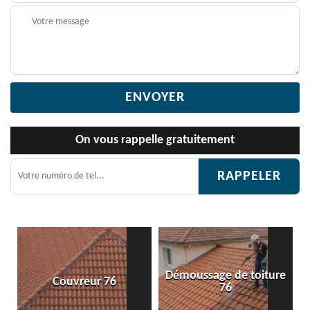
On vous rappelle gratuitement
Démoussage de toiture
reur 76
Etanchéité toit
76