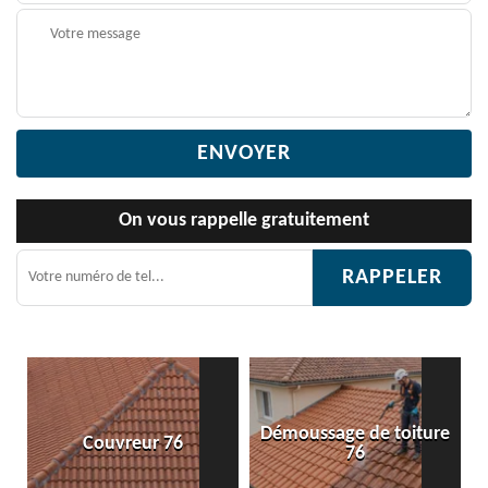
On vous rappelle gratuitement
Démoussage de toiture
6
Etanchéité toiture 76
76