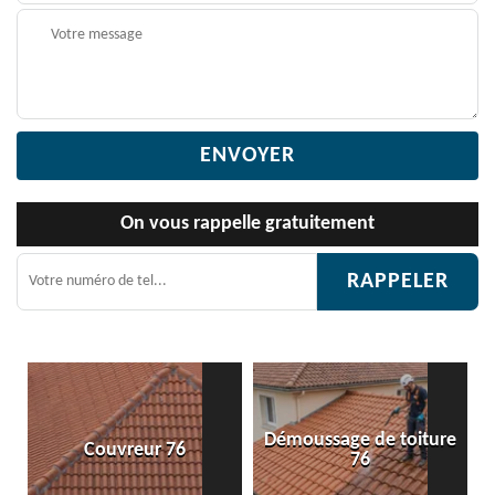
On vous rappelle gratuitement
Démoussage de toiture
Couvreur 76
Etanché
76