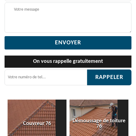
On vous rappelle gratuitement
Démoussage de toiture
6
Etanchéité toiture 7
76