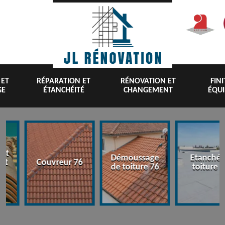
 ET
RÉPARATION ET
RÉNOVATION ET
FIN
GE
ÉTANCHÉITÉ
CHANGEMENT
ÉQU
nt
Démoussage
Etanchéi
 et
Couvreur 76
de toiture 76
toiture 7