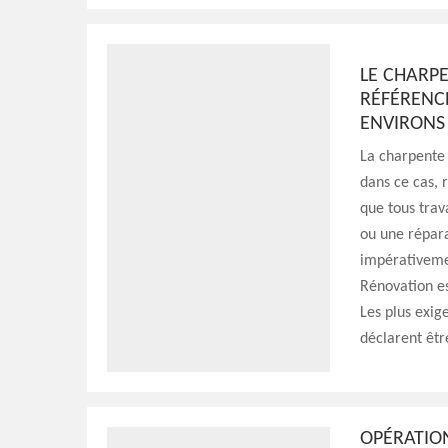
LE CHARP
RÉFÉRENC
ENVIRONS
La charpente e
dans ce cas, r
que tous trav
ou une répar
impérativemen
Rénovation es
Les plus exig
déclarent être
OPÉRATIO