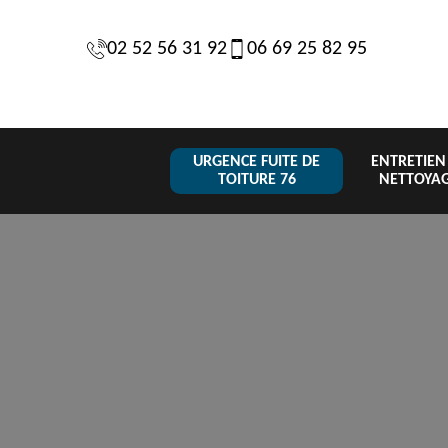
02 52 56 31 92
06 69 25 82 95
URGENCE FUITE DE
ENTRETIEN
TOITURE 76
NETTOYA
Changeme
 de
Réparation de
Urgence fuite
de toiture
6
toiture 76
de toiture 76
tuile 76