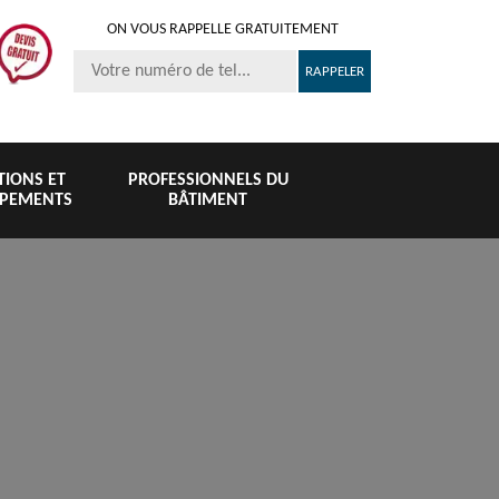
ON VOUS RAPPELLE GRATUITEMENT
ITIONS ET
PROFESSIONNELS DU
IPEMENTS
BÂTIMENT
Nettoyage et
Peinture 
té
Nettoyage de
pose de
tuile et toi
6
toiture 76
gouttière 76
76