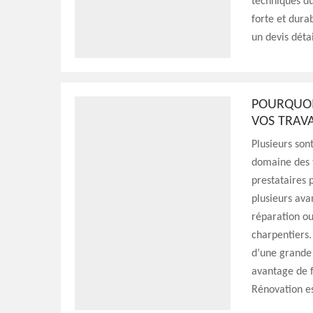
techniques du
forte et dura
un devis déta
POURQUOI
VOS TRAV
Plusieurs son
domaine des t
prestataires 
plusieurs ava
réparation ou
charpentiers. 
d’une grande 
avantage de f
Rénovation es