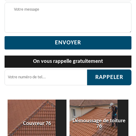
On vous rappelle gratuitement
Démoussage de toiture
 76
Etanchéité toiture 
76