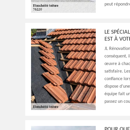
peut répondre
LE SPÉCIA
EST À VOT
JL Rénovation
conséquent, i
œuvre à chaqu
satisfaire. L
confiance lors
dispose d’une
équipe fait u
passez un cou
POUR QUEL