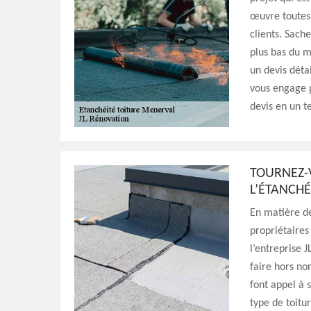
œuvre toutes 
clients. Sach
plus bas du m
un devis déta
vous engage p
devis en un t
TOURNEZ-V
L’ÉTANCHÉ
En matière de
propriétaires
l’entreprise J
faire hors no
font appel à 
type de toitu