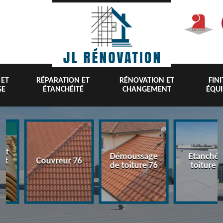
 ET
RÉPARATION ET
RÉNOVATION ET
FIN
GE
ÉTANCHÉITÉ
CHANGEMENT
ÉQU
nt
Démoussage
Etanchéi
 et
Couvreur 76
de toiture 76
toiture 7