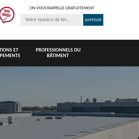
ON VOUS RAPPELLE GRATUITEMENT
ITIONS ET
PROFESSIONNELS DU
IPEMENTS
BÂTIMENT
Nettoyage et
Peinture 
té
Nettoyage de
pose de
tuile et toi
6
toiture 76
gouttière 76
76