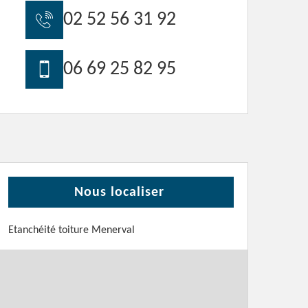
02 52 56 31 92
06 69 25 82 95
Nous localiser
Etanchéité toiture Menerval