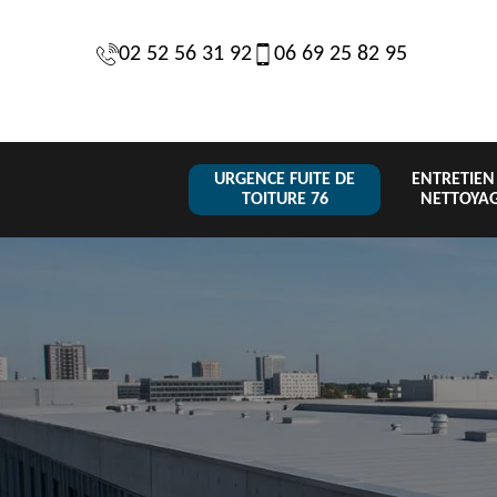
02 52 56 31 92
06 69 25 82 95
URGENCE FUITE DE
ENTRETIEN
TOITURE 76
NETTOYA
Changeme
 de
Réparation de
Urgence fuite
de toiture
6
toiture 76
de toiture 76
tuile 76