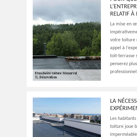
L’ENTREPR
RELATIF À
La mise en œu
impérativemen
votre toiture
appel à l’exp
toit-terrasse 
penserez plus
professionnel
LA NÉCES
EXPÉRIMEN
Les habitants
toiture joue 
imperméable p