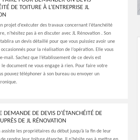
FAIRE POUR DEMANDER UN DEVIS
ITÉ DE TOITURE À L’ENTREPRISE JL
ON
un projet d’exécuter des travaux concernant l’étanchéité
ure, n’hésitez pas à en discuter avec JL Rénovation . Son
tablira un devis détaillé pour que vous puissiez avoir une
s occasionnés pour la réalisation de l’opération. Elle vous
 e-mail. Sachez que l’établissement de ce devis est
e le document ne vous engage à rien. Pour faire votre
s pouvez téléphoner à son bureau ou envoyer un
tronique.
E DEMANDE DE DEVIS D’ÉTANCHÉITÉ DE
UPRÈS DE JL RÉNOVATION
assiste les propriétaires du début jusqu’à la fin de leur
t de rendre leur toiture étanche. Il n’hésite pas à mettre en