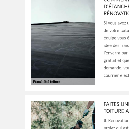
COMMENT 
D’ÉTANCHÉ
RÉNOVATI
Si vous avez 
de votre toit
équipe vous é
idée des frai
l’enverra par
gratuit et qu
demande, vou
courrier élec
FAITES UN
TOITURE A
JL Rénovation 
projet qui es