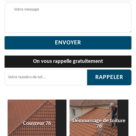
On vous rappelle gratuitement
Démoussage de toiture
r 76
Etanchéité toiture
76