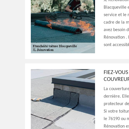
JL Rénovation
Blacqueville 
service et le 
cadre de la m
avez besoin de
Rénovation . I
sont accessib
FIEZ-VOUS
COUVREUR
La couverture
dernière. Ell
protecteur de
Si votre toit
le 76190 ou m
Rénovation es