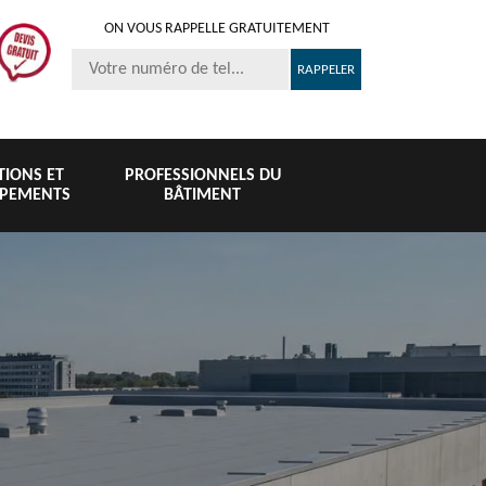
ON VOUS RAPPELLE GRATUITEMENT
ITIONS ET
PROFESSIONNELS DU
IPEMENTS
BÂTIMENT
Nettoyage et
Peinture 
té
Nettoyage de
pose de
tuile et toi
6
toiture 76
gouttière 76
76