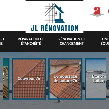
 ET
RÉPARATION ET
RÉNOVATION ET
FIN
GE
ÉTANCHÉITÉ
CHANGEMENT
ÉQU
nt
Démoussage
Etanchéi
 et
Couvreur 76
de toiture 76
toiture 7