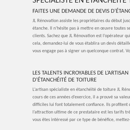
SPÉCIALISTE EN ÉTANCHÉITÉ
FAITES UNE DEMANDE DE DEVIS D’ÉTANC
JL Rénovation assiste les propriétaires du début jusq
étanche. Il n’hésite pas à mettre en œuvre toutes se
clients. Sachez que JL Rénovation est l’opérateur qu
cela, demandez-lui de vous établira un devis détaill
vous engage pas à signer un quelconque contrat. Vo
LES TALENTS INCROYABLES DE L’ARTISA
D’ÉTANCHÉITÉ DE TOITURE
L’artisan spécialiste en étanchéité de toiture JL Ré
cours de ces années d’exercice, il a prouvé sa valeu
difficiles lui font totalement confiance. Ils profite
l’attraction ultime de ce prestataire est les tarifs t
vous êtes intéressé par ce type de bénéfice, mettez