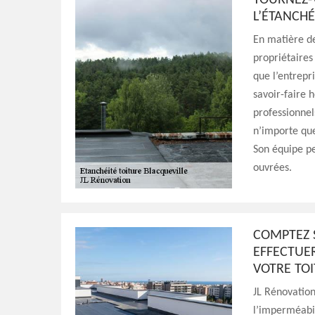
TOURNEZ-V
L’ÉTANCHÉ
En matière de
propriétaires
que l’entrepr
savoir-faire 
professionnels
n’importe que
Son équipe pe
ouvrées.
COMPTEZ 
EFFECTUE
VOTRE TO
JL Rénovation
l’imperméabil