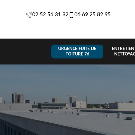
02 52 56 31 92
06 69 25 82 95
URGENCE FUITE DE
ENTRETIEN
TOITURE 76
NETTOYA
Changeme
 de
Réparation de
Urgence fuite
de toiture
6
toiture 76
de toiture 76
tuile 76