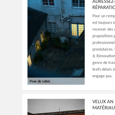
ADRESSEZ-
RÉPARATI
Pour un remp
est toujours 
recevoir des 
propositions p
professionnel
prestataires.
JL Rénovation
genre de trav
brefs délais s
engage pas.
VELUX AN 
MATÉRIAU