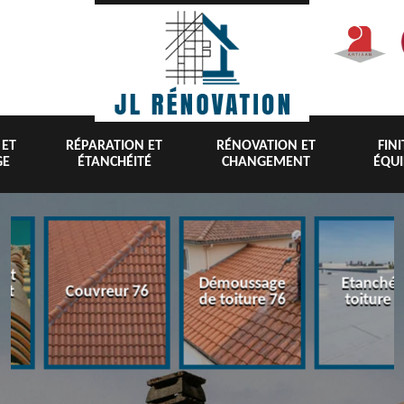
 ET
RÉPARATION ET
RÉNOVATION ET
FIN
GE
ÉTANCHÉITÉ
CHANGEMENT
ÉQU
nt
Démoussage
Etanchéi
 et
Couvreur 76
de toiture 76
toiture 7