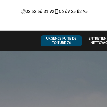
02 52 56 31 92
06 69 25 82 95
URGENCE FUITE DE
ENTRETIEN
TOITURE 76
NETTOYA
Changeme
 de
Réparation de
Urgence fuite
de toiture
6
toiture 76
de toiture 76
tuile 76