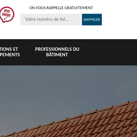
ON VOUS RAPPELLE GRATUITEMENT
ITIONS ET
PROFESSIONNELS DU
IPEMENTS
BÂTIMENT
Nettoyage et
Peinture 
té
Nettoyage de
pose de
tuile et toi
6
toiture 76
gouttière 76
76