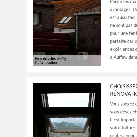
Parmi les mat
avantages. Un
est aussi faci
ne sont pas d
pour une fenê
parfaite car c
expériences d
à Auffay, dan
CHOISISSE
RÉNOVATI
Vous songez d
vous devez ch
il est importa
votre toiture
professionnel