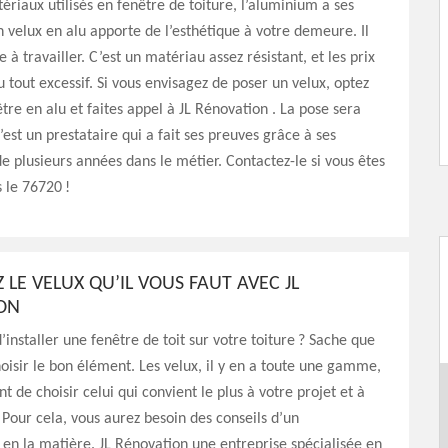
ériaux utilisés en fenêtre de toiture, l’aluminium a ses
 velux en alu apporte de l’esthétique à votre demeure. Il
le à travailler. C’est un matériau assez résistant, et les prix
u tout excessif. Si vous envisagez de poser un velux, optez
tre en alu et faites appel à JL Rénovation . La pose sera
’est un prestataire qui a fait ses preuves grâce à ses
e plusieurs années dans le métier. Contactez-le si vous êtes
s le 76720 !
Z LE VELUX QU’IL VOUS FAUT AVEC JL
ON
’installer une fenêtre de toit sur votre toiture ? Sache que
oisir le bon élément. Les velux, il y en a toute une gamme,
nt de choisir celui qui convient le plus à votre projet et à
. Pour cela, vous aurez besoin des conseils d’un
 en la matière. JL Rénovation une entreprise spécialisée en