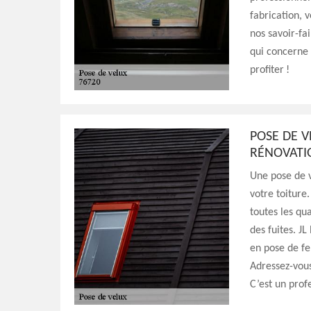
fabrication, 
nos savoir-fa
qui concerne 
profiter !
POSE DE V
RÉNOVATI
Une pose de v
votre toiture.
toutes les qu
des fuites. J
en pose de fe
Adressez-vous
C’est un prof