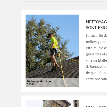
NETTOYAGE
SONT EXIG
La sécurité d
nettoyage de 
être munie d’
glissantes et
ville de Etall
JL Rénovation
de qualité to
cette opérati