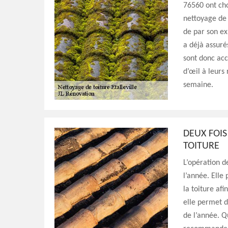
76560 ont cho
nettoyage de 
de par son exp
a déjà assurés
sont donc acc
d’œil à leurs
semaine.
DEUX FOIS
TOITURE
L’opération d
l’année. Elle
la toiture af
elle permet d
de l’année. Q