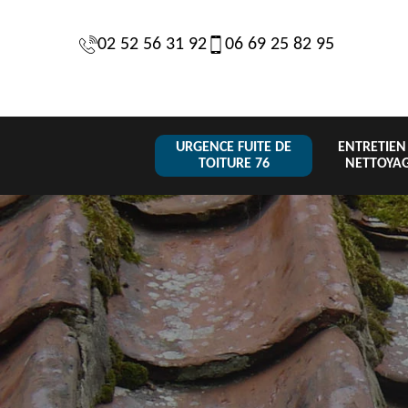
02 52 56 31 92
06 69 25 82 95
URGENCE FUITE DE
ENTRETIEN
TOITURE 76
NETTOYA
Changeme
 de
Réparation de
Urgence fuite
de toiture
6
toiture 76
de toiture 76
tuile 76