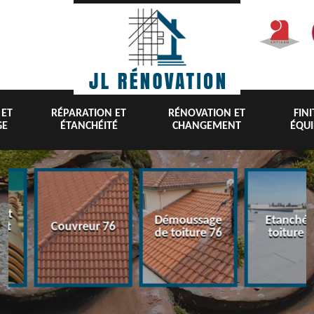
 ET
RÉPARATION ET
RÉNOVATION ET
FIN
GE
ÉTANCHÉITÉ
CHANGEMENT
ÉQU
nt
Démoussage
Etanchéi
 et
Couvreur 76
de toiture 76
toiture 7