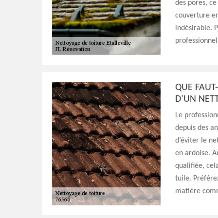
des pores, ce 
couverture en
indésirable. 
professionnel 
QUE FAUT-
D’UN NET
Le profession
depuis des ann
d’éviter le n
en ardoise. A
qualifiée, ce
tuile. Préfér
matière comme