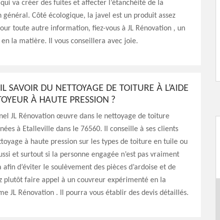
qui va créer des fuites et affecter l’étanchéité de la
 général. Côté écologique, la javel est un produit assez
Pour toute autre information, fiez-vous à JL Rénovation , un
en la matière. Il vous conseillera avec joie.
IL SAVOIR DU NETTOYAGE DE TOITURE À L’AIDE
TOYEUR À HAUTE PRESSION ?
nel JL Rénovation œuvre dans le nettoyage de toiture
ées à Etalleville dans le 76560. Il conseille à ses clients
ettoyage à haute pression sur les types de toiture en tuile ou
ussi et surtout si la personne engagée n’est pas vraiment
la afin d’éviter le soulèvement des pièces d’ardoise et de
ez plutôt faire appel à un couvreur expérimenté en la
 JL Rénovation . Il pourra vous établir des devis détaillés.