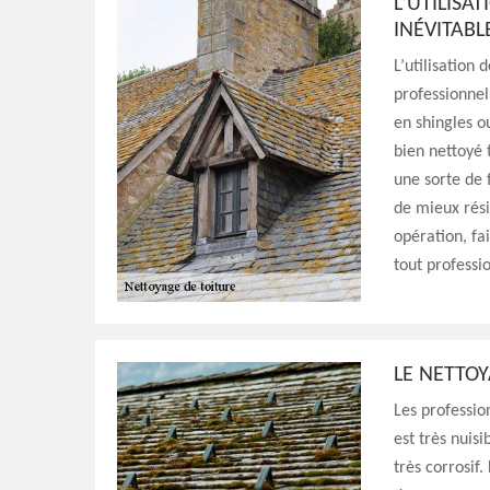
L’UTILISA
INÉVITABL
L’utilisation 
professionnels
en shingles ou
bien nettoyé t
une sorte de f
de mieux rési
opération, fa
tout professi
LE NETTOY
Les profession
est très nuisi
très corrosif.