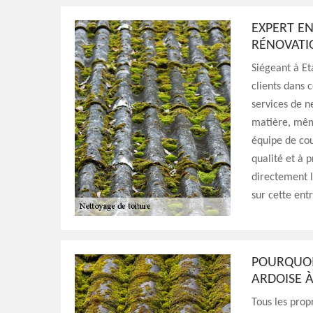
EXPERT EN
RÉNOVATIO
Siégeant à Eta
clients dans 
services de n
matière, même
équipe de cou
qualité et à 
directement l
sur cette ent
POURQUOI
ARDOISE 
Tous les prop