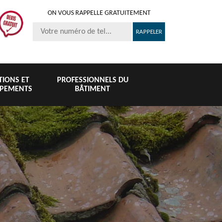
ON VOUS RAPPELLE GRATUITEMENT
ITIONS ET
PROFESSIONNELS DU
IPEMENTS
BÂTIMENT
Nettoyage et
Peinture 
té
Nettoyage de
pose de
tuile et toi
6
toiture 76
gouttière 76
76