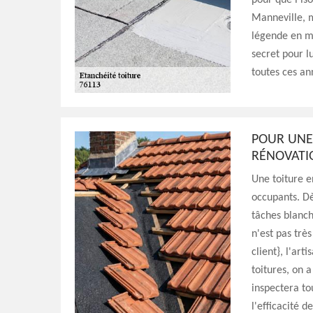
pour que l’is
Manneville, m
légende en ma
secret pour l
toutes ces an
POUR UNE 
RÉNOVATI
Une toiture e
occupants. Dè
tâches blanch
n'est pas trè
client}, l'ar
toitures, on 
inspectera to
l'efficacité d