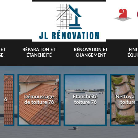
 ET
RÉPARATION ET
RÉNOVATION ET
FIN
GE
ÉTANCHÉITÉ
CHANGEMENT
ÉQU
Démoussage
Etanchéité
Nettoyag
 76
de toiture 76
toiture 76
toiture