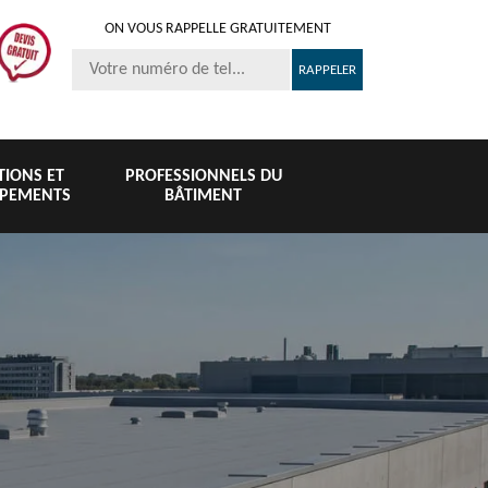
ON VOUS RAPPELLE GRATUITEMENT
ITIONS ET
PROFESSIONNELS DU
IPEMENTS
BÂTIMENT
Nettoyage et
Peinture sur
e de
Pose de 
pose de
tuile et toiture
 76
76
gouttière 76
76