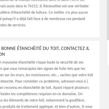
olation de la maison fonctionne bien. À Saint Pierre De
ais aussi dans le 76113, JL Rénovation est une véritable
tière d’étanchéité de toiture. Ce métier n’a plus aucun
ui puisqu’il a déjà fait face à de nombreux cas pendant
nées de services.
BONNE ÉTANCHÉITÉ DU TOIT, CONTACTEZ JL
ON
n mauvaise étanchéité risque toute la sécurité de ses
s que vous remarquiez des signes de fuite tels que les
es sur les murs, les moisissures, etc... sachez que votre toit
s étanché. Pour remédier ce problème, adressez-vous à {
tisan reconnu en étanchéité de toit. Ayant réparé plusieurs
a toutes les compétences requises en ce domaine. On
us les éléments de votre toit, notamment la gouttière,
es produits de traitement appliqué, et bien d'autres. Si vous