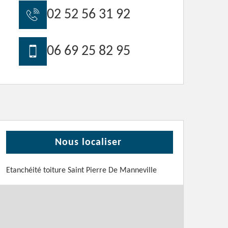
02 52 56 31 92
06 69 25 82 95
Nous localiser
Etanchéité toiture Saint Pierre De Manneville