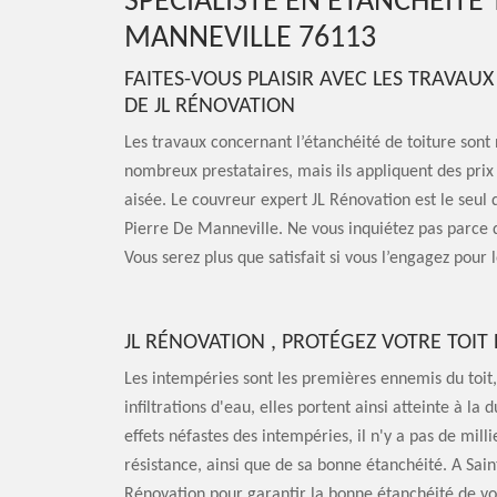
SPÉCIALISTE EN ÉTANCHÉITÉ 
MANNEVILLE 76113
FAITES-VOUS PLAISIR AVEC LES TRAVAU
DE JL RÉNOVATION
Les travaux concernant l’étanchéité de toiture son
nombreux prestataires, mais ils appliquent des prix
aisée. Le couvreur expert JL Rénovation est le seul q
Pierre De Manneville. Ne vous inquiétez pas parce que
Vous serez plus que satisfait si vous l’engagez pour 
JL RÉNOVATION , PROTÉGEZ VOTRE TOIT
Les intempéries sont les premières ennemis du toit,
infiltrations d'eau, elles portent ainsi atteinte à la
effets néfastes des intempéries, il n'y a pas de mill
résistance, ainsi que de sa bonne étanchéité. A Sai
Rénovation pour garantir la bonne étanchéité de vot