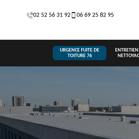
02 52 56 31 92
06 69 25 82 95
URGENCE FUITE DE
ENTRETIEN
TOITURE 76
NETTOYA
Changement
n de
Urgence fuite
de toiture et
Couvreur
76
de toiture 76
tuile 76