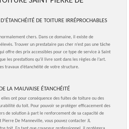
TOITURE SAINT PIERRE DE
X D’ÉTANCHÉITÉ DE TOITURE IRRÉPROCHABLES
t normalement chers. Dans ce domaine, il existe de
 élevés. Trouver un prestataire pas cher n’est pas une tâche
ui offre des prix accessibles pour ce type de service à Saint
 les prestations qu’il livre sont dans les règles de l’art.
les travaux d’étanchéité de votre structure.
 DE LA MAUVAISE ÉTANCHÉITÉ
 elles ont pour conséquence des fuites de toiture ou des
 durabilité du toit. Pour pouvoir se protéger efficacement des
iers de solution à part le renforcement de sa capacité de
nt Pierre De Manneville, vous pouvez contacter JL
re toit. En tant que couvreur professionnel, il protègera