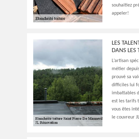
souhaitiez pr
appeler!
LES TALEN
DANS LES 
L’artisan spé
métier depuis
prouvé sa val
difficiles lui
imbattables d
est les tarifs
vous êtes int
le couvreur J