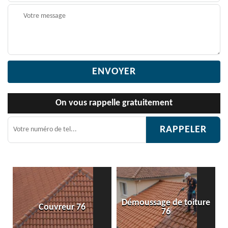
On vous rappelle gratuitement
Démoussage de toiture
6
Etanchéité toiture 76
76