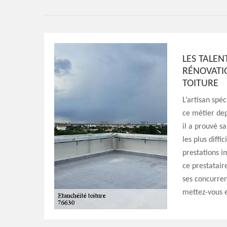
LES TALEN
RÉNOVATI
TOITURE
L’artisan spé
ce métier dep
il a prouvé s
les plus diffi
prestations i
ce prestataire
ses concurren
mettez-vous e