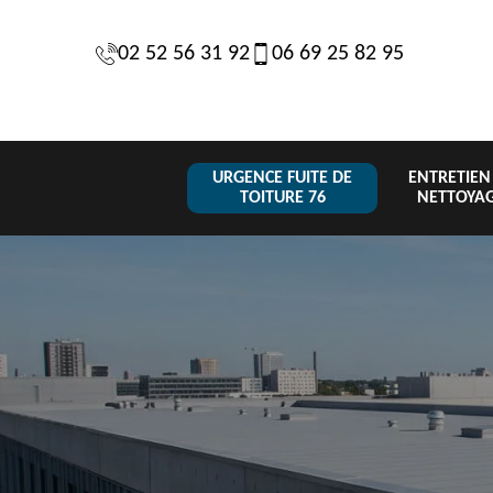
02 52 56 31 92
06 69 25 82 95
URGENCE FUITE DE
ENTRETIEN
TOITURE 76
NETTOYA
Changeme
 de
Réparation de
Urgence fuite
de toiture
6
toiture 76
de toiture 76
tuile 76