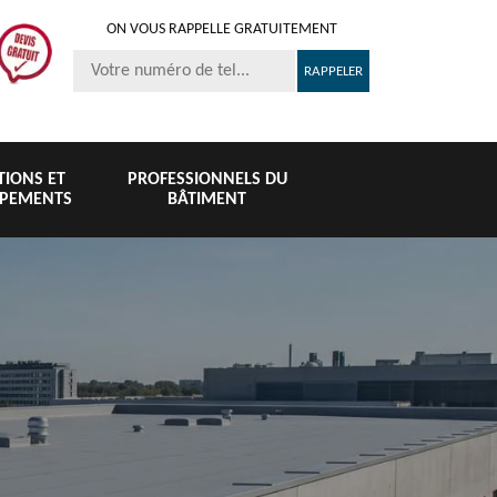
ON VOUS RAPPELLE GRATUITEMENT
ITIONS ET
PROFESSIONNELS DU
IPEMENTS
BÂTIMENT
Nettoyage et
Peinture 
té
Nettoyage de
pose de
tuile et toi
6
toiture 76
gouttière 76
76