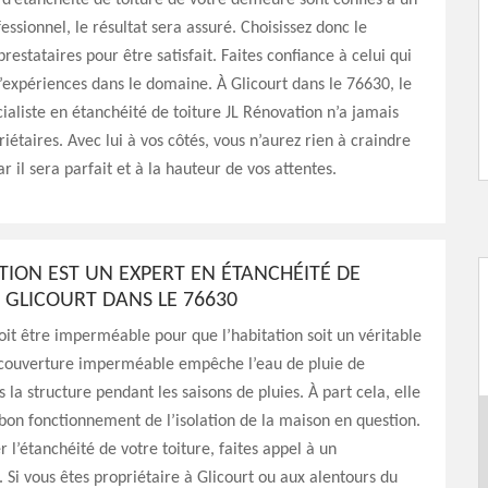
x d’étanchéité de toiture de votre demeure sont confiés à un
essionnel, le résultat sera assuré. Choisissez donc le
restataires pour être satisfait. Faites confiance à celui qui
expériences dans le domaine. À Glicourt dans le 76630, le
ialiste en étanchéité de toiture JL Rénovation n’a jamais
riétaires. Avec lui à vos côtés, vous n’aurez rien à craindre
ar il sera parfait et à la hauteur de vos attentes.
TION EST UN EXPERT EN ÉTANCHÉITÉ DE
 GLICOURT DANS LE 76630
oit être imperméable pour que l’habitation soit un véritable
 couverture imperméable empêche l’eau de pluie de
ns la structure pendant les saisons de pluies. À part cela, elle
bon fonctionnement de l’isolation de la maison en question.
r l’étanchéité de votre toiture, faites appel à un
. Si vous êtes propriétaire à Glicourt ou aux alentours du