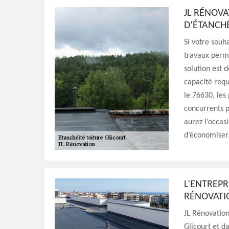
JL RÉNOVA
D’ÉTANCHÉ
Si votre souha
travaux perme
solution est 
capacité requ
le 76630, les
concurrents po
aurez l’occas
d’économiser 
L’ENTREPR
RÉNOVATIO
JL Rénovation
Glicourt et d