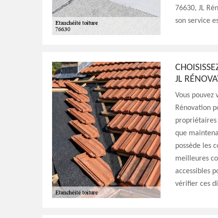
76630, JL Rén
son service e
CHOISISSE
JL RÉNOV
Vous pouvez v
Rénovation po
propriétaires 
que maintenan
possède les c
meilleures con
accessibles p
vérifier ces d