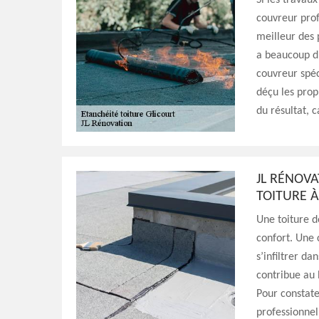
Si les travau
couvreur prof
meilleur des p
a beaucoup d’
couvreur spéc
déçu les prop
du résultat, c
JL RÉNOVA
TOITURE À
Une toiture d
confort. Une
s’infiltrer da
contribue au 
Pour constate
professionnel