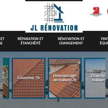
 ET
RÉPARATION ET
RÉNOVATION ET
FIN
GE
ÉTANCHÉITÉ
CHANGEMENT
ÉQU
nt
Démoussage
Etanchéi
 et
Couvreur 76
de toiture 76
toiture 7