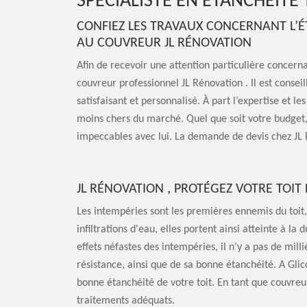
SPÉCIALISTE EN ÉTANCHÉITÉ
CONFIEZ LES TRAVAUX CONCERNANT L’É
AU COUVREUR JL RÉNOVATION
Afin de recevoir une attention particulière concerna
couvreur professionnel JL Rénovation . Il est conseil
satisfaisant et personnalisé. À part l’expertise et les
moins chers du marché. Quel que soit votre budget, 
impeccables avec lui. La demande de devis chez JL 
JL RÉNOVATION , PROTÉGEZ VOTRE TOIT
Les intempéries sont les premières ennemis du toit,
infiltrations d'eau, elles portent ainsi atteinte à la
effets néfastes des intempéries, il n'y a pas de mill
résistance, ainsi que de sa bonne étanchéité. A Gli
bonne étanchéité de votre toit. En tant que couvreur
traitements adéquats.