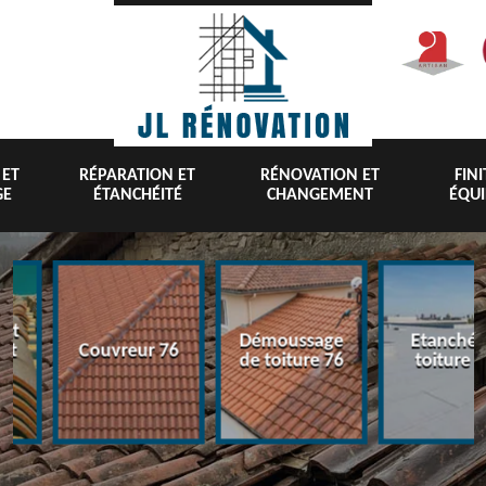
 ET
RÉPARATION ET
RÉNOVATION ET
FIN
GE
ÉTANCHÉITÉ
CHANGEMENT
ÉQU
nt
Démoussage
Etanchéi
 et
Couvreur 76
de toiture 76
toiture 7