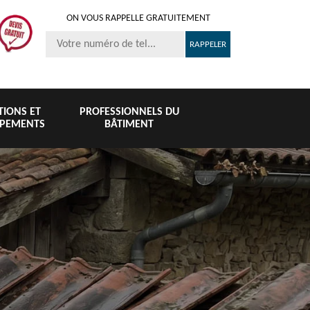
ON VOUS RAPPELLE GRATUITEMENT
ITIONS ET
PROFESSIONNELS DU
IPEMENTS
BÂTIMENT
Nettoyage et
Peinture 
té
Nettoyage de
pose de
tuile et toi
6
toiture 76
gouttière 76
76