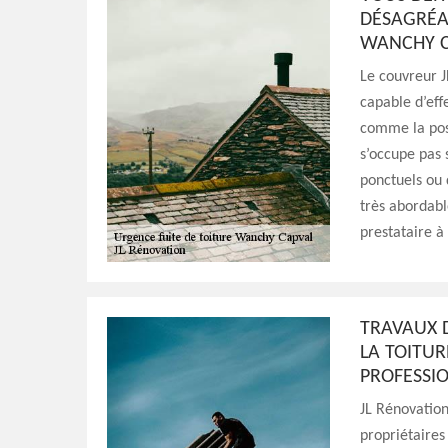
DÉSAGRÉA
WANCHY C
Le couvreur JL
capable d’eff
comme la pose
s’occupe pas 
ponctuels ou 
très abordabl
prestataire à
TRAVAUX D
LA TOITUR
PROFESSI
JL Rénovation
propriétaires