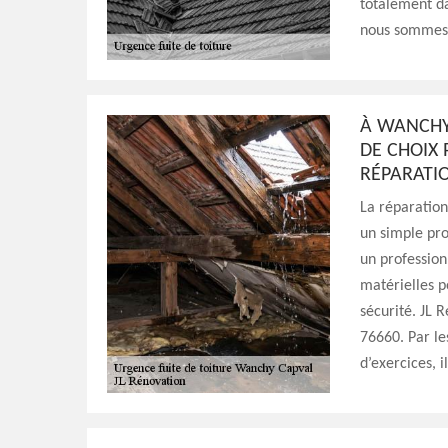
totalement da
nous sommes l
À WANCHY 
DE CHOIX 
RÉPARATIO
La réparation 
un simple pro
un profession
matérielles p
sécurité. JL 
76660. Par le
d’exercices, i