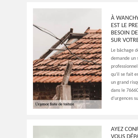
À WANCHY 
EST LE PR
BESOIN D
SUR VOTR
Le bâchage de 
demande un sa
professionnel
qu’il se fait
un grand ris
dans le 76660
d’urgences su
AYEZ CON
VOUS DÉP