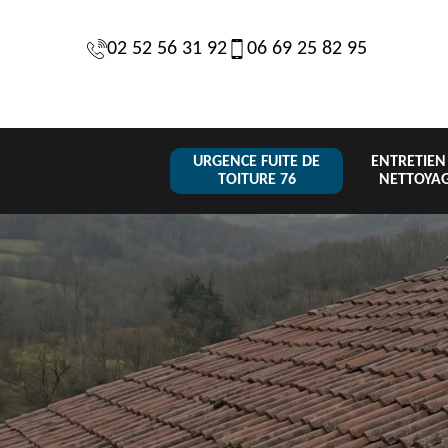
02 52 56 31 92
06 69 25 82 95
URGENCE FUITE DE
ENTRETIEN
TOITURE 76
NETTOYA
Changeme
 de
Réparation de
Urgence fuite
de toiture
6
toiture 76
de toiture 76
tuile 76