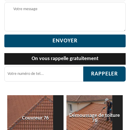
On vous rappelle gratuitement
Démoussage de toiture
eur 76
Etanchéité toitu
76