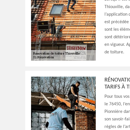
Thiouville, d
l’application
est précédée
sont les élém
sont détérior
en vigueur. A
de toiture.
RÉNOVATIO
TARIFS À 
Pour tous vos
le 76450, l’e
Pionnière dan
son savoir-fai
règles de l’a