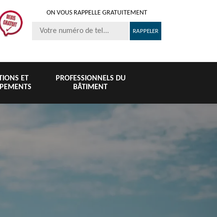
ON VOUS RAPPELLE GRATUITEMENT
ITIONS ET
PROFESSIONNELS DU
IPEMENTS
BÂTIMENT
Nettoyage et
Peinture 
té
Nettoyage de
pose de
tuile et toi
6
toiture 76
gouttière 76
76