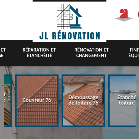
 ET
RÉPARATION ET
RÉNOVATION ET
FIN
GE
ÉTANCHÉITÉ
CHANGEMENT
ÉQU
nt
Démoussage
Etanchéi
 et
Couvreur 76
de toiture 76
toiture 7