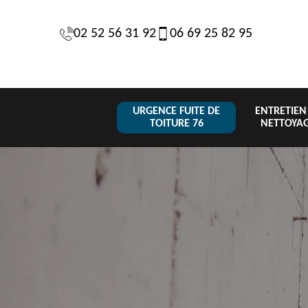
02 52 56 31 92
06 69 25 82 95
URGENCE FUITE DE
ENTRETIEN
TOITURE 76
NETTOYA
Changeme
 de
Réparation de
Urgence fuite
de toiture
6
toiture 76
de toiture 76
tuile 76