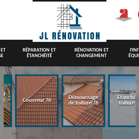
 ET
RÉPARATION ET
RÉNOVATION ET
FIN
GE
ÉTANCHÉITÉ
CHANGEMENT
ÉQU
nt
Démoussage
Etanchéi
 et
Couvreur 76
de toiture 76
toiture 7