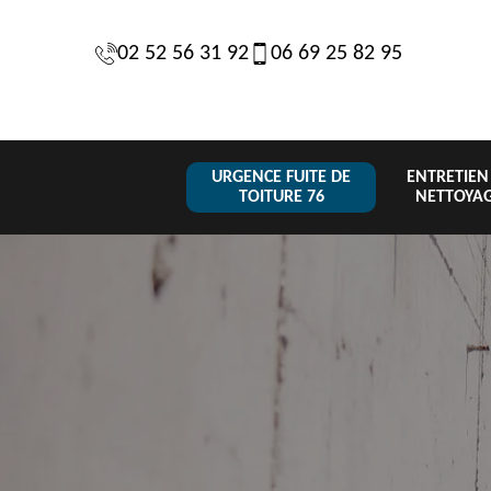
02 52 56 31 92
06 69 25 82 95
URGENCE FUITE DE
ENTRETIEN
TOITURE 76
NETTOYA
Changeme
 de
Réparation de
Urgence fuite
de toiture
6
toiture 76
de toiture 76
tuile 76