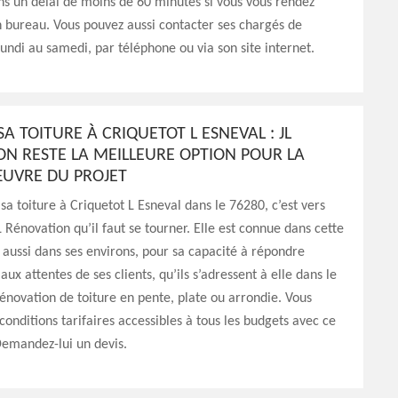
s un délai de moins de 60 minutes si vous vous rendez
 bureau. Vous pouvez aussi contacter ses chargés de
 lundi au samedi, par téléphone ou via son site internet.
A TOITURE À CRIQUETOT L ESNEVAL : JL
ON RESTE LA MEILLEURE OPTION POUR LA
ŒUVRE DU PROJET
sa toiture à Criquetot L Esneval dans le 76280, c’est vers
L Rénovation qu’il faut se tourner. Elle est connue dans cette
s aussi dans ses environs, pour sa capacité à répondre
ux attentes de ses clients, qu’ils s’adressent à elle dans le
énovation de toiture en pente, plate ou arrondie. Vous
 conditions tarifaires accessibles à tous les budgets avec ce
Demandez-lui un devis.