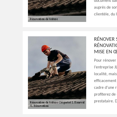
document dan
auprès de son
clientèle, du
RÉNOVER S
RÉNOVATI
MISE EN 
Pour rénover 
l’entreprise J
localité, mai
efficacement a
cadre d’une r
profiterez de
prestataire. 