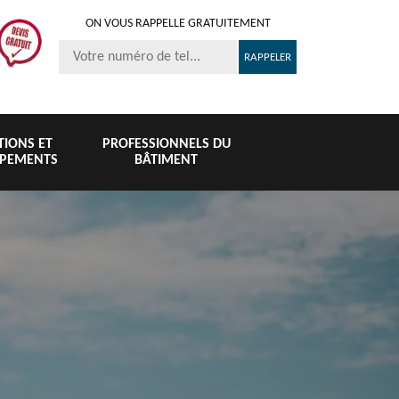
ON VOUS RAPPELLE GRATUITEMENT
ITIONS ET
PROFESSIONNELS DU
IPEMENTS
BÂTIMENT
Nettoyage et
Peinture 
té
Nettoyage de
pose de
tuile et toi
6
toiture 76
gouttière 76
76