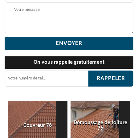
On vous rappelle gratuitement
Démoussage de toiture
 76
Etanchéité toiture 
76