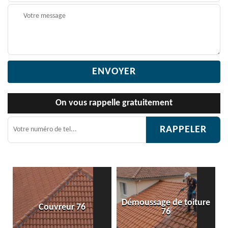
On vous rappelle gratuitement
Démoussage de toiture
eur 76
Etanchéité toitu
76