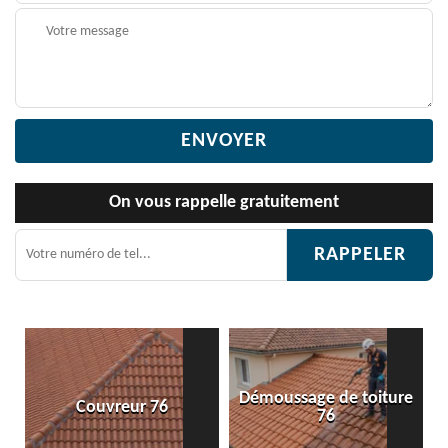
On vous rappelle gratuitement
Démoussage de toiture
6
Etanchéité toiture 76
76