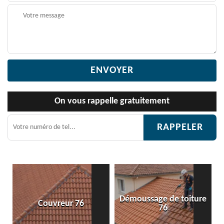
On vous rappelle gratuitement
Démoussage de toiture
Couvreur 76
Etanchéité
76