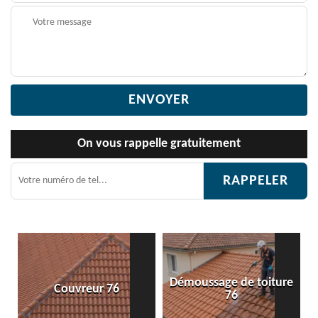
On vous rappelle gratuitement
Démoussage de toiture
ouvreur 76
Etanchéité 
76