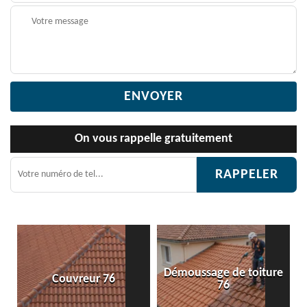
On vous rappelle gratuitement
Démoussage de toiture
reur 76
Etanchéité toi
76