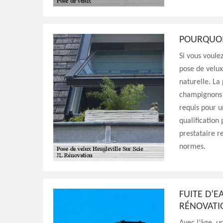
POURQUOI 
Si vous voule
pose de velux
naturelle. La
champignons o
requis pour u
qualification 
prestataire r
normes.
FUITE D’E
RÉNOVAT