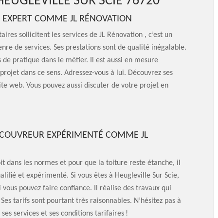
HEUGLEVILLE SUR SCIE 76720
UN EXPERT COMME JL RÉNOVATION
ires sollicitent les services de JL Rénovation , c’est un
nre de services. Ses prestations sont de qualité inégalable.
 de pratique dans le métier. Il est aussi en mesure
 projet dans ce sens. Adressez-vous à lui. Découvrez ses
 site web. Vous pouvez aussi discuter de votre projet en
 À COUVREUR EXPÉRIMENTÉ COMME JL
t dans les normes et pour que la toiture reste étanche, il
fié et expérimenté. Si vous êtes à Heugleville Sur Scie,
 vous pouvez faire confiance. Il réalise des travaux qui
Ses tarifs sont pourtant très raisonnables. N’hésitez pas à
ses services et ses conditions tarifaires !