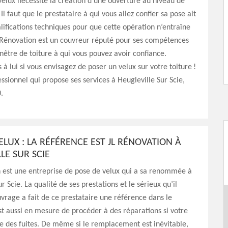
elux nécessite la création d’une ouverture au niveau de
 Il faut que le prestataire à qui vous allez confier sa pose ait
alifications techniques pour que cette opération n’entraîne
L Rénovation est un couvreur réputé pour ses compétences
nêtre de toiture à qui vous pouvez avoir confiance.
 à lui si vous envisagez de poser un velux sur votre toiture !
essionnel qui propose ses services à Heugleville Sur Scie,
.
ELUX : LA RÉFÉRENCE EST JL RÉNOVATION À
LE SUR SCIE
 est une entreprise de pose de velux qui a sa renommée à
r Scie. La qualité de ses prestations et le sérieux qu’il
uvrage a fait de ce prestataire une référence dans le
st aussi en mesure de procéder à des réparations si votre
e des fuites. De même si le remplacement est inévitable,