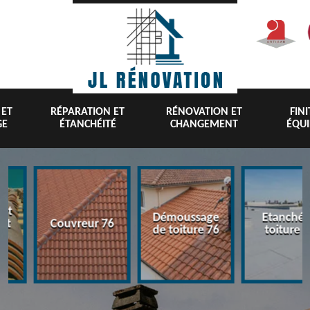
 ET
RÉPARATION ET
RÉNOVATION ET
FIN
GE
ÉTANCHÉITÉ
CHANGEMENT
ÉQU
nt
Démoussage
Etanchéi
 et
Couvreur 76
de toiture 76
toiture 7