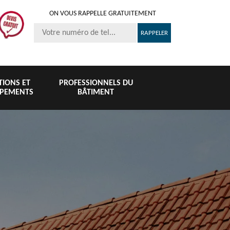
ON VOUS RAPPELLE GRATUITEMENT
ITIONS ET
PROFESSIONNELS DU
IPEMENTS
BÂTIMENT
Nettoyage et
Peinture 
té
Nettoyage de
pose de
tuile et toi
6
toiture 76
gouttière 76
76