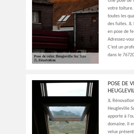
Une pose de v
votre toiture.
toutes les qu
des fuites. J
en pose de fe
Adressez-vous
C’est un prof
dans le 76720
POSE DE V
HEUGLEVIL
JL Rénovation
Heugleville Su
apporte à l’o
domaine. Il e
velux présent