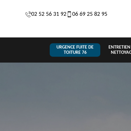
02 52 56 31 92
06 69 25 82 95
URGENCE FUITE DE
ENTRETIEN
TOITURE 76
NETTOYA
Changeme
 de
Réparation de
Urgence fuite
de toiture
6
toiture 76
de toiture 76
tuile 76