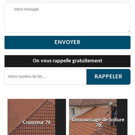
On vous rappelle gratuitement
Démoussage de toiture
vreur 76
Etanchéité to
76