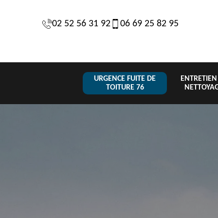
02 52 56 31 92
06 69 25 82 95
URGENCE FUITE DE
ENTRETIEN
TOITURE 76
NETTOYA
Changeme
 de
Réparation de
Urgence fuite
de toiture
6
toiture 76
de toiture 76
tuile 76