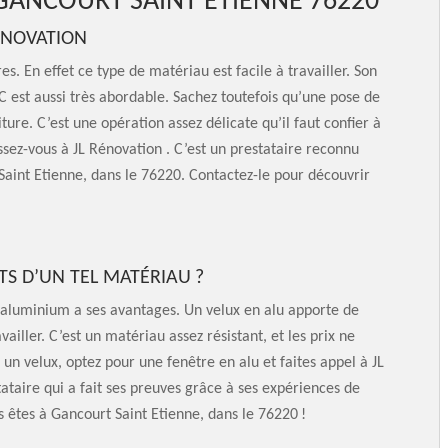
 GANCOURT SAINT ETIENNE 76220
RÉNOVATION
s. En effet ce type de matériau est facile à travailler. Son
VC est aussi très abordable. Sachez toutefois qu’une pose de
ture. C’est une opération assez délicate qu’il faut confier à
ssez-vous à JL Rénovation . C’est un prestataire reconnu
Saint Etienne, dans le 76220. Contactez-le pour découvrir
TS D’UN TEL MATÉRIAU ?
 l’aluminium a ses avantages. Un velux en alu apporte de
availler. C’est un matériau assez résistant, et les prix ne
 un velux, optez pour une fenêtre en alu et faites appel à JL
tataire qui a fait ses preuves grâce à ses expériences de
s êtes à Gancourt Saint Etienne, dans le 76220 !