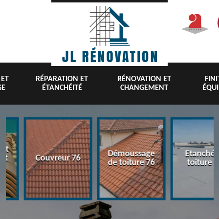
 ET
RÉPARATION ET
RÉNOVATION ET
FIN
GE
ÉTANCHÉITÉ
CHANGEMENT
ÉQU
nt
Démoussage
Etanchéi
 et
Couvreur 76
de toiture 76
toiture 7