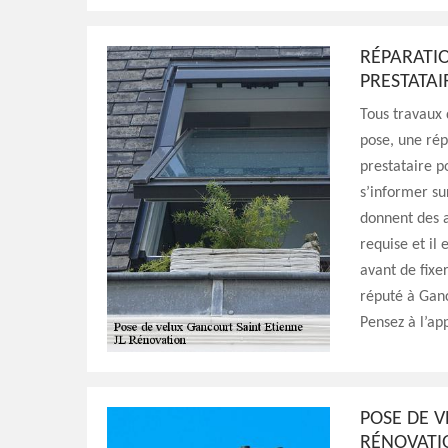
RÉPARATIO
PRESTATAI
Tous travaux 
pose, une rép
prestataire p
s’informer sur
donnent des a
requise et il
avant de fixe
réputé à Ganc
Pensez à l’app
POSE DE V
RÉNOVATI