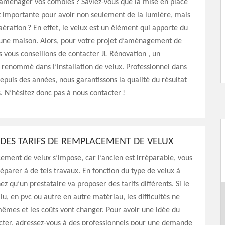
’aménager vos combles ? Saviez-vous que la mise en place
t importante pour avoir non seulement de la lumière, mais
ération ? En effet, le velux est un élément qui apporte du
 une maison. Alors, pour votre projet d’aménagement de
 vous conseillons de contacter JL Rénovation , un
 renommé dans l’installation de velux. Professionnel dans
puis des années, nous garantissons la qualité du résultat
. N’hésitez donc pas à nous contacter !
 DES TARIFS DE REMPLACEMENT DE VELUX
ement de velux s’impose, car l’ancien est irréparable, vous
éparer à de tels travaux. En fonction du type de velux à
hez qu’un prestataire va proposer des tarifs différents. Si le
alu, en pvc ou autre en autre matériau, les difficultés ne
mêmes et les coûts vont changer. Pour avoir une idée du
cter, adressez-vous à des professionnels pour une demande