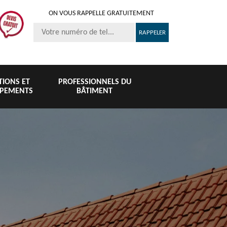
ON VOUS RAPPELLE GRATUITEMENT
ITIONS ET
PROFESSIONNELS DU
IPEMENTS
BÂTIMENT
Nettoyage et
Peinture 
té
Nettoyage de
pose de
tuile et toi
6
toiture 76
gouttière 76
76