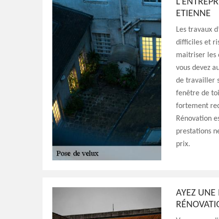
L’ENTREPR
ETIENNE
Les travaux d
difficiles et 
maitriser les
vous devez au
de travailler 
fenêtre de toi
fortement re
Rénovation es
prestations n
prix.
AYEZ UNE 
RÉNOVATI