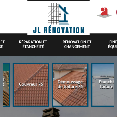
 ET
RÉPARATION ET
RÉNOVATION ET
FIN
GE
ÉTANCHÉITÉ
CHANGEMENT
ÉQU
nt
Démoussage
Etanchéi
 et
Couvreur 76
de toiture 76
toiture 7