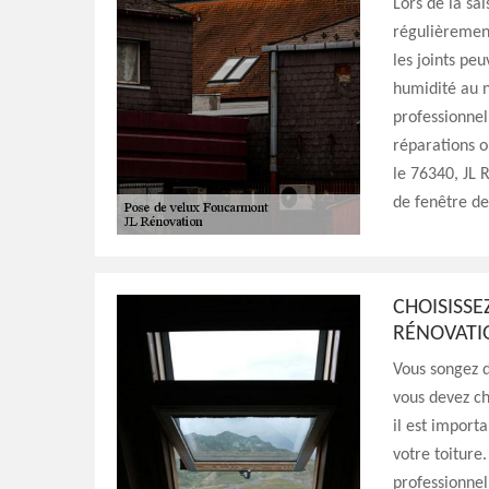
Lors de la sai
régulièrement
les joints peu
humidité au n
professionnel
réparations o
le 76340, JL
de fenêtre de
CHOISISSE
RÉNOVATI
Vous songez d
vous devez ch
il est importa
votre toiture
professionnel