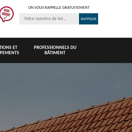
ON VOUS RAPPELLE GRATUITEMENT
ITIONS ET
PROFESSIONNELS DU
IPEMENTS
BÂTIMENT
Nettoyage et
Peinture 
té
Nettoyage de
pose de
tuile et toi
6
toiture 76
gouttière 76
76