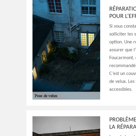
RÉPARATIO
POUR L’E
Si vous const
solliciter les
option. Une r
assurer que l
Foucarmont, d
recommandé p
C’est un couv
de velux. Les 
accessibles.
PROBLÈMES
LA RÉPAR