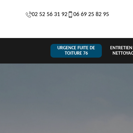
02 52 56 31 92
06 69 25 82 95
URGENCE FUITE DE
ENTRETIEN
TOITURE 76
NETTOYA
Changeme
 de
Réparation de
Urgence fuite
de toiture
6
toiture 76
de toiture 76
tuile 76