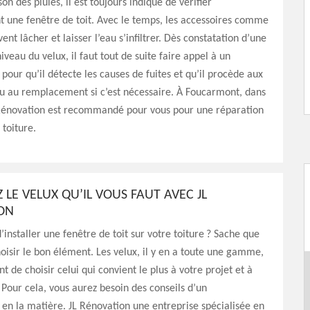
son des pluies, il est toujours indiqué de vérifier
 une fenêtre de toit. Avec le temps, les accessoires comme
vent lâcher et laisser l’eau s’infiltrer. Dès constatation d’une
iveau du velux, il faut tout de suite faire appel à un
 pour qu’il détecte les causes de fuites et qu’il procède aux
u au remplacement si c’est nécessaire. À Foucarmont, dans
 Rénovation est recommandé pour vous pour une réparation
 toiture.
Z LE VELUX QU’IL VOUS FAUT AVEC JL
ON
’installer une fenêtre de toit sur votre toiture ? Sache que
oisir le bon élément. Les velux, il y en a toute une gamme,
nt de choisir celui qui convient le plus à votre projet et à
. Pour cela, vous aurez besoin des conseils d’un
 en la matière. JL Rénovation une entreprise spécialisée en