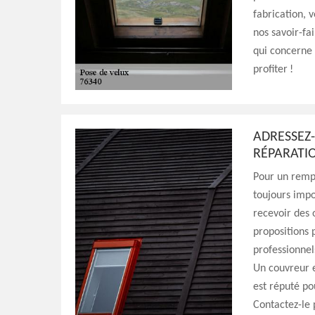
fabrication, 
nos savoir-fa
qui concerne 
profiter !
ADRESSEZ-
RÉPARATI
Pour un remp
toujours impo
recevoir des 
propositions p
professionnel
Un couvreur e
est réputé po
Contactez-le 