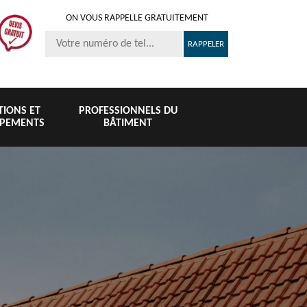
ON VOUS RAPPELLE GRATUITEMENT
ITIONS ET
PROFESSIONNELS DU
IPEMENTS
BÂTIMENT
Nettoyage et
Peinture 
té
Nettoyage de
pose de
tuile et toi
6
toiture 76
gouttière 76
76