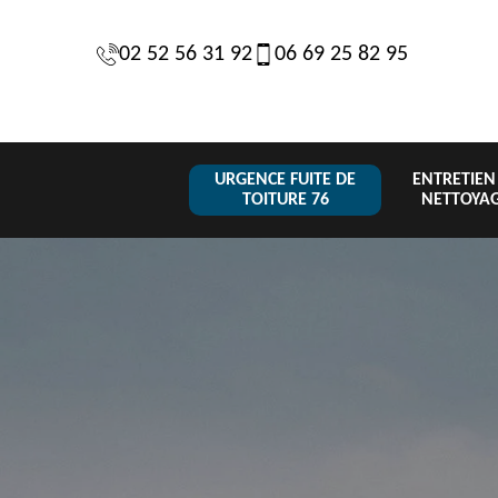
02 52 56 31 92
06 69 25 82 95
URGENCE FUITE DE
ENTRETIEN
TOITURE 76
NETTOYA
Changeme
 de
Réparation de
Urgence fuite
de toiture
6
toiture 76
de toiture 76
tuile 76