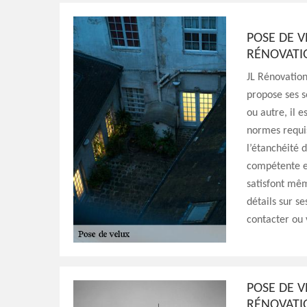
POSE DE V
RÉNOVATI
JL Rénovation
propose ses s
ou autre, il 
normes requis
l’étanchéité 
compétente et
satisfont mêm
détails sur se
contacter ou v
POSE DE V
RÉNOVATI