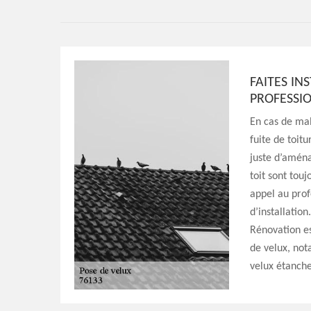
FAITES IN
PROFESSI
En cas de mal
fuite de toi
juste d’aména
toit sont touj
appel au profe
d’installation
Rénovation est
de velux, not
velux étanche