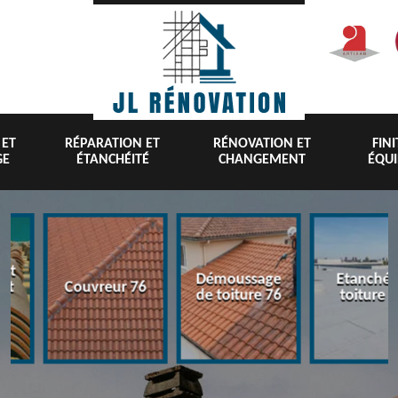
 ET
RÉPARATION ET
RÉNOVATION ET
FIN
GE
ÉTANCHÉITÉ
CHANGEMENT
ÉQU
nt
Démoussage
Etanchéi
 et
Couvreur 76
de toiture 76
toiture 7