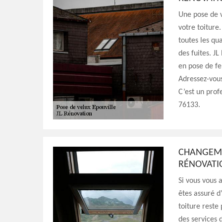
Une pose de v
votre toiture.
toutes les qu
des fuites. J
en pose de fe
Adressez-vous
C’est un prof
76133.
CHANGEMEN
RÉNOVAT
Si vous vous 
êtes assuré d
toiture reste
des services d