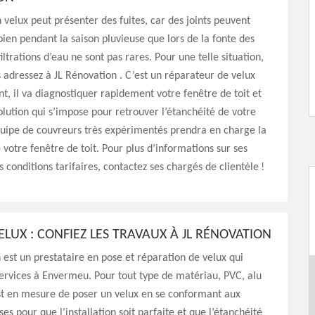
n velux peut présenter des fuites, car des joints peuvent
 bien pendant la saison pluvieuse que lors de la fonte des
filtrations d’eau ne sont pas rares. Pour une telle situation,
 adressez à JL Rénovation . C’est un réparateur de velux
t, il va diagnostiquer rapidement votre fenêtre de toit et
olution qui s’impose pour retrouver l’étanchéité de votre
quipe de couvreurs très expérimentés prendra en charge la
 votre fenêtre de toit. Pour plus d’informations sur ses
s conditions tarifaires, contactez ses chargés de clientèle !
ELUX : CONFIEZ LES TRAVAUX À JL RÉNOVATION
 est un prestataire en pose et réparation de velux qui
ervices à Envermeu. Pour tout type de matériau, PVC, alu
est en mesure de poser un velux en se conformant aux
es pour que l’installation soit parfaite et que l’étanchéité