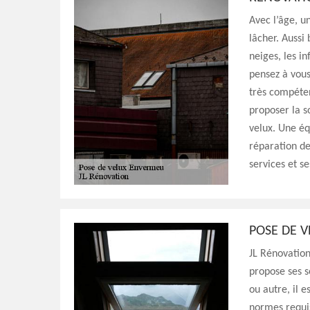
Avec l’âge, u
lâcher. Aussi
neiges, les in
pensez à vous
très compéten
proposer la s
velux. Une é
réparation de
services et se
POSE DE V
JL Rénovation
propose ses s
ou autre, il 
normes requis