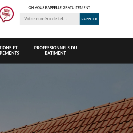
ON VOUS RAPPELLE GRATUITEMENT
ITIONS ET
PROFESSIONNELS DU
IPEMENTS
BÂTIMENT
Nettoyage et
Peinture 
té
Nettoyage de
pose de
tuile et toi
6
toiture 76
gouttière 76
76