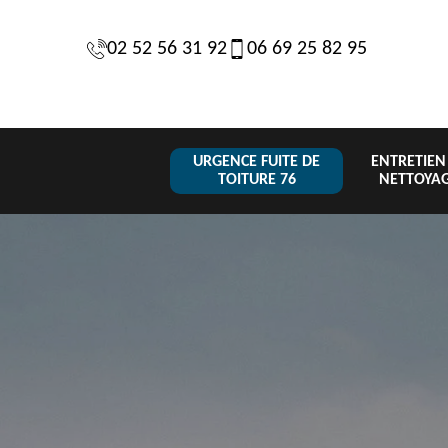
02 52 56 31 92
06 69 25 82 95
URGENCE FUITE DE
ENTRETIEN
TOITURE 76
NETTOYA
Changeme
 de
Réparation de
Urgence fuite
de toiture
6
toiture 76
de toiture 76
tuile 76