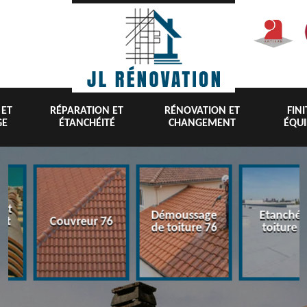
 ET
RÉPARATION ET
RÉNOVATION ET
FIN
GE
ÉTANCHÉITÉ
CHANGEMENT
ÉQU
nt
Démoussage
Etanchéi
 et
Couvreur 76
de toiture 76
toiture 7