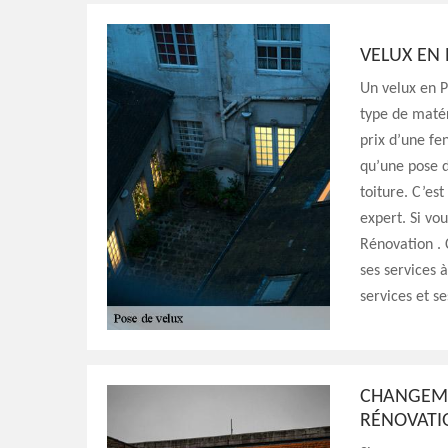
VELUX EN 
Un velux en P
type de matéri
prix d’une fe
qu’une pose d
toiture. C’est
expert. Si vo
Rénovation . 
ses services 
services et se
CHANGEMEN
RÉNOVAT