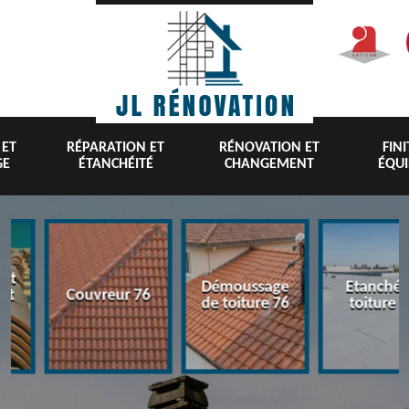
 ET
RÉPARATION ET
RÉNOVATION ET
FIN
GE
ÉTANCHÉITÉ
CHANGEMENT
ÉQU
nt
Démoussage
Etanchéi
 et
Couvreur 76
de toiture 76
toiture 7