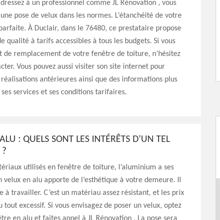
adressez à un professionnel comme JL Rénovation , vous
’une pose de velux dans les normes. L’étanchéité de votre
 parfaite. À Duclair, dans le 76480, ce prestataire propose
e qualité à tarifs accessibles à tous les budgets. Si vous
t de remplacement de votre fenêtre de toiture, n’hésitez
cter. Vous pouvez aussi visiter son site internet pour
 réalisations antérieures ainsi que des informations plus
 ses services et ses conditions tarifaires.
ALU : QUELS SONT LES INTÉRÊTS D’UN TEL
 ?
ériaux utilisés en fenêtre de toiture, l’aluminium a ses
 velux en alu apporte de l’esthétique à votre demeure. Il
le à travailler. C’est un matériau assez résistant, et les prix
u tout excessif. Si vous envisagez de poser un velux, optez
tre en alu et faites appel à JL Rénovation . La pose sera