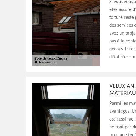
Si vous vous 
êtes assuré d
toiture reste
des services d
avez un proje
pas à le conta
découvrir ses
détaillées sur
VELUX AN 
MATÉRIAU
Parmi les mat
avantages. Un
est aussi faci
ne sont pas d
pour une fenê