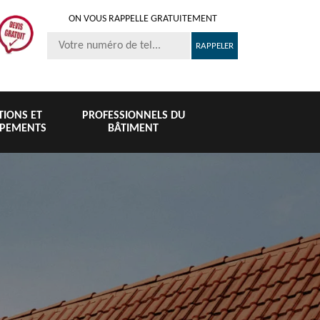
ON VOUS RAPPELLE GRATUITEMENT
ITIONS ET
PROFESSIONNELS DU
IPEMENTS
BÂTIMENT
Nettoyage et
Peinture 
té
Nettoyage de
pose de
tuile et toi
6
toiture 76
gouttière 76
76