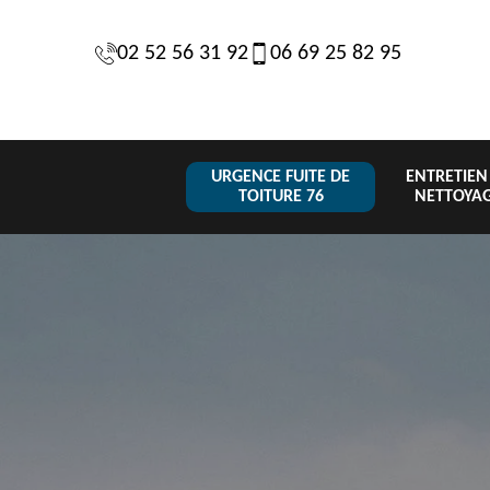
02 52 56 31 92
06 69 25 82 95
URGENCE FUITE DE
ENTRETIEN
TOITURE 76
NETTOYA
Changeme
 de
Réparation de
Urgence fuite
de toiture
6
toiture 76
de toiture 76
tuile 76