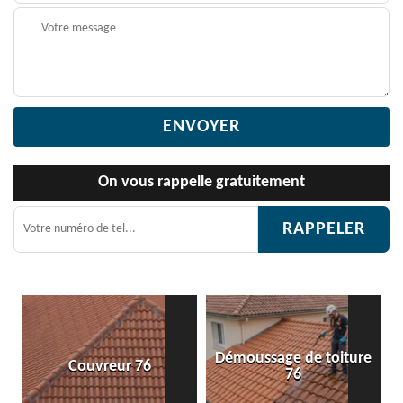
On vous rappelle gratuitement
Démoussage de toiture
 76
Etanchéité toiture 
76