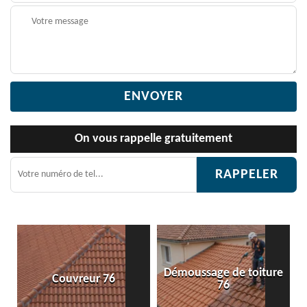
On vous rappelle gratuitement
Démoussage de toiture
ur 76
Etanchéité toitu
76