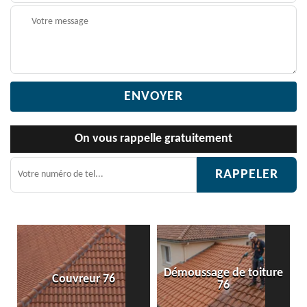
On vous rappelle gratuitement
Démoussage de toiture
 76
Etanchéité toiture 
76