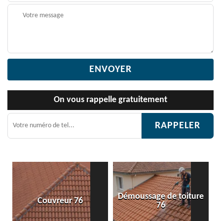
On vous rappelle gratuitement
Démoussage de toiture
Couvreur 76
Etan
76