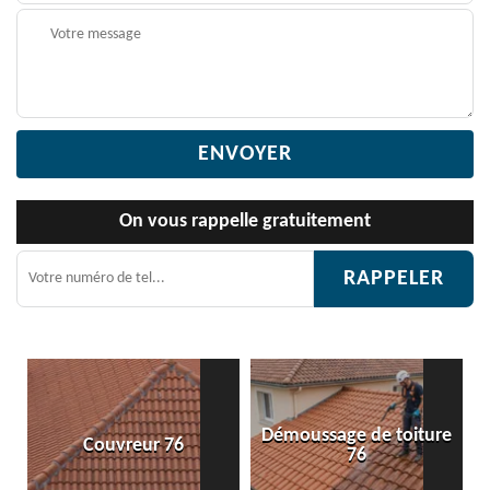
On vous rappelle gratuitement
Démoussage de toiture
r 76
Etanchéité toitur
76