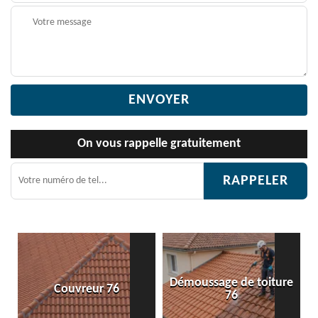
On vous rappelle gratuitement
Démoussage de toiture
vreur 76
Etanchéité to
76