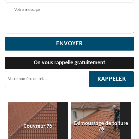
On vous rappelle gratuitement
Démoussage de toiture
eur 76
Etanchéité toitu
76