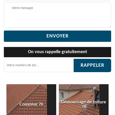
On vous rappelle gratuitement
Démoussage de toiture
r 76
Etanchéité toitur
76