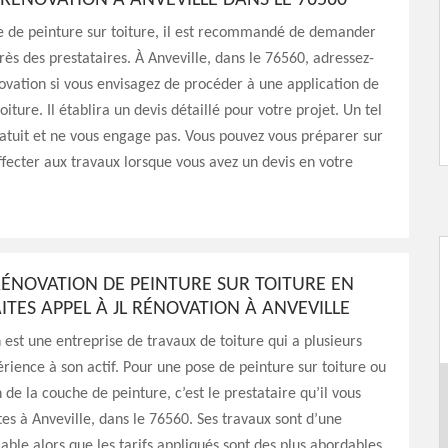
L RÉNOVATION À ANVEVILLE DANS LE 76560
e de peinture sur toiture, il est recommandé de demander
rès des prestataires. À Anveville, dans le 76560, adressez-
ovation si vous envisagez de procéder à une application de
oiture. Il établira un devis détaillé pour votre projet. Un tel
ratuit et ne vous engage pas. Vous pouvez vous préparer sur
ffecter aux travaux lorsque vous avez un devis en votre
RÉNOVATION DE PEINTURE SUR TOITURE EN
FAITES APPEL À JL RÉNOVATION À ANVEVILLE
 est une entreprise de travaux de toiture qui a plusieurs
rience à son actif. Pour une pose de peinture sur toiture ou
 de la couche de peinture, c’est le prestataire qu’il vous
êtes à Anveville, dans le 76560. Ses travaux sont d’une
lable alors que les tarifs appliqués sont des plus abordables.