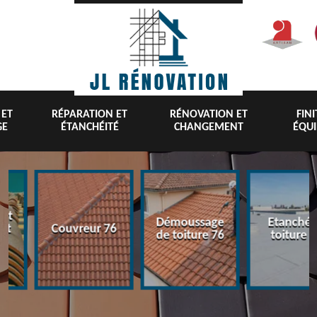
 ET
RÉPARATION ET
RÉNOVATION ET
FIN
GE
ÉTANCHÉITÉ
CHANGEMENT
ÉQU
nt
Démoussage
Etanchéi
 et
Couvreur 76
de toiture 76
toiture 7