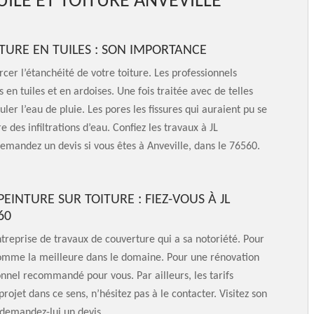
UILE ET TOITURE ANVEVILLE
TURE EN TUILES : SON IMPORTANCE
cer l’étanchéité de votre toiture. Les professionnels
n tuiles et en ardoises. Une fois traitée avec de telles
uler l’eau de pluie. Les pores les fissures qui auraient pu se
 des infiltrations d’eau. Confiez les travaux à JL
emandez un devis si vous êtes à Anveville, dans le 76560.
EINTURE SUR TOITURE : FIEZ-VOUS À JL
560
ntreprise de travaux de couverture qui a sa notoriété. Pour
 comme la meilleure dans le domaine. Pour une rénovation
ionnel recommandé pour vous. Par ailleurs, les tarifs
rojet dans ce sens, n’hésitez pas à le contacter. Visitez son
t demandez-lui un devis.