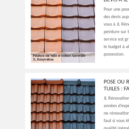
DEVIS À J
Pour une pos
des devis aup
vous à JL Rén
peinture sur t
service est g
le budget à a
possession.
POSE OU 
TUILES : 
JL Rénovation
années d’expé
ne rénovation
faut si vous 
qualité inéga