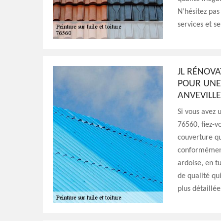
N’hésitez pas
services et se
JL RÉNOVA
POUR UNE
ANVEVILLE
Si vous avez 
76560, fiez-v
couverture qu
conformément 
ardoise, en t
de qualité qu
plus détaillé