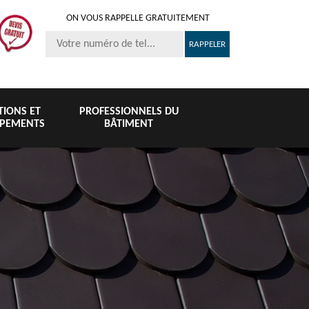
ON VOUS RAPPELLE GRATUITEMENT
ITIONS ET
PROFESSIONNELS DU
IPEMENTS
BÂTIMENT
Nettoyage et
Peinture 
té
Nettoyage de
pose de
tuile et toi
6
toiture 76
gouttière 76
76