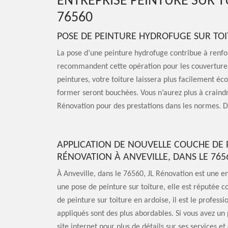
ENTREPRISE PEINTURE SUR T
76560
POSE DE PEINTURE HYDROFUGE SUR TOI
La pose d’une peinture hydrofuge contribue à renfor
recommandent cette opération pour les couvertures e
peintures, votre toiture laissera plus facilement éco
former seront bouchées. Vous n’aurez plus à craindre
Rénovation pour des prestations dans les normes. D
APPLICATION DE NOUVELLE COUCHE DE P
RÉNOVATION À ANVEVILLE, DANS LE 76
À Anveville, dans le 76560, JL Rénovation est une e
une pose de peinture sur toiture, elle est réputée
de peinture sur toiture en ardoise, il est le profess
appliqués sont des plus abordables. Si vous avez un p
site internet pour plus de détails sur ses services e