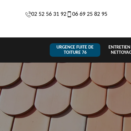
02 52 56 31 92
06 69 25 82 95
URGENCE FUITE DE
ENTRETIEN
TOITURE 76
NETTOYA
Changeme
 de
Réparation de
Urgence fuite
de toiture
6
toiture 76
de toiture 76
tuile 76