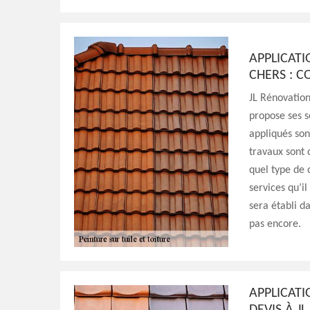
APPLICATI
CHERS : C
JL Rénovation
propose ses se
appliqués son
travaux sont
quel type de 
services qu’il
sera établi da
pas encore.
APPLICATI