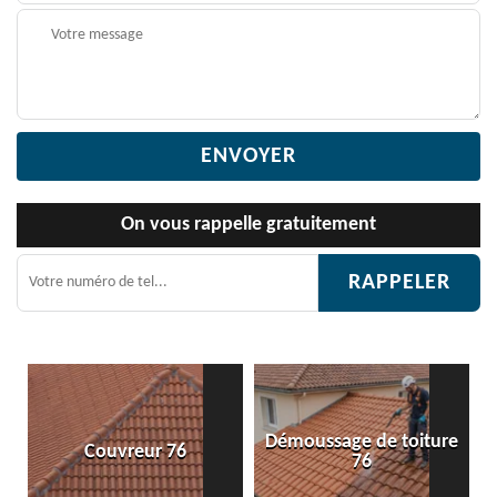
On vous rappelle gratuitement
Démoussage de toiture
Couvreur 76
Eta
76