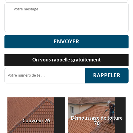
On vous rappelle gratuitement
Démoussage de toiture
r 76
Etanchéité toiture
76