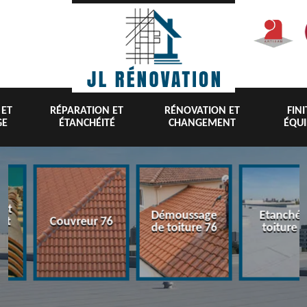
 ET
RÉPARATION ET
RÉNOVATION ET
FIN
GE
ÉTANCHÉITÉ
CHANGEMENT
ÉQU
nt
Démoussage
Etanchéi
 et
Couvreur 76
de toiture 76
toiture 7