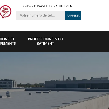
ON VOUS RAPPELLE GRATUITEMENT
ITIONS ET
PROFESSIONNELS DU
IPEMENTS
BÂTIMENT
Nettoyage et
Peinture 
té
Nettoyage de
pose de
tuile et toi
6
toiture 76
gouttière 76
76