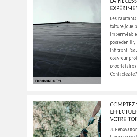
LA NÉCES
EXPÉRIMEN
Les habitants
toiture joue 
imperméable p
posséder. Il 
infiltrent l’e
couvreur prof
propriétaires
Contactez-le?
COMPTEZ 
EFFECTUE
VOTRE TO
JL Rénovation