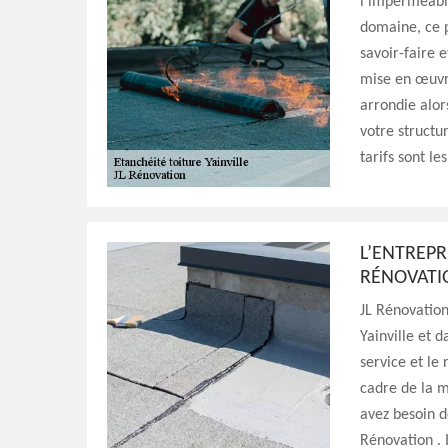
l’imperméabil
domaine, ce p
savoir-faire e
mise en œuvre
arrondie alor
votre structur
tarifs sont l
L’ENTREPR
RÉNOVATIO
JL Rénovation
Yainville et 
service et le 
cadre de la m
avez besoin de
Rénovation . I