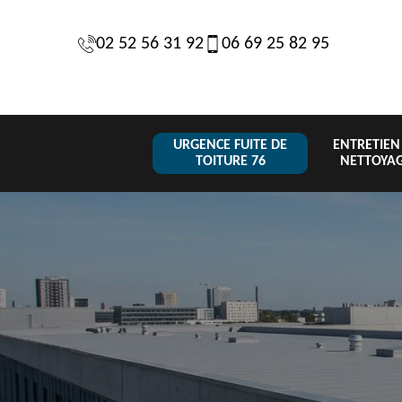
02 52 56 31 92
06 69 25 82 95
URGENCE FUITE DE
ENTRETIEN
TOITURE 76
NETTOYA
Changeme
 de
Réparation de
Urgence fuite
de toiture
6
toiture 76
de toiture 76
tuile 76