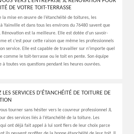
OUS VERS L’ENTREPRISE JL RÉNOVATION POUR
ITÉ DE VOTRE TOIT-TERRASSE
 la mise en œuvre de l’étanchéité de toitures, les
 à Yainville et dans tous les environs du 76480 savent que
L Rénovation est la meilleure. Elle est dotée d’un savoir-
rme et c’est pour cette raison que même les professionnels
son service. Elle est capable de travailler sur n’importe quel
re comme le toit-terrasse ou le toit en pente. Son équipe
 à toutes vos questions pendant les heures ouvrées.
Z LES SERVICES D’ÉTANCHÉITÉ DE TOITURE DE
ATION
ous tourner sans hésiter vers le couvreur professionnel JL
ur des services liés à l’étanchéité de la toiture. Les
qui ont déjà fait appel à lui sont fiers de leur choix parce
t ils peuvent profiter de la bonne étanchéité de leur toit. Il