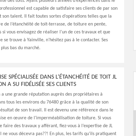
ité des toits. Ayant plusieurs années d’expériences dans le
rofessionnel est capable de satisfaire ses clients de par son
t son talent. Il fait toutes sortes d’opérations telles que la
 de l’étanchéité de toit-terrasse, de toiture en pente,
s si vous envisagez de réaliser l’un de ces travaux et que
e se trouve à Yainville, n’hésitez pas à le contacter. Ses
es plus bas du marché.
ISE SPÉCIALISÉE DANS L’ÉTANCHÉITÉ DE TOIT JL
N A SU FIDÉLISÉE SES CLIENTS
 a une grande réputation auprès des propriétaires à
dans tous les environs du 76480 grâce à la qualité de son
résultat de son travail. Il est devenu une référence dans le
ise en œuvre de l’imperméabilisation de toiture. Si vous
 faire des travaux y afférant, fiez-vous à l’expertise de JL
l ne vous décevra pas??! En plus, les tarifs qu’ils pratiquent