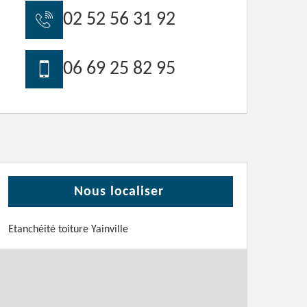
02 52 56 31 92
06 69 25 82 95
Nous localiser
Etanchéité toiture Yainville