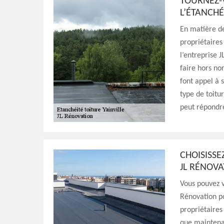
TOURNEZ-V
L’ÉTANCHÉ
En matière de
propriétaires
l’entreprise J
faire hors no
font appel à 
type de toitu
peut répondre
CHOISISSE
JL RÉNOV
Vous pouvez v
Rénovation po
propriétaires 
que maintenan