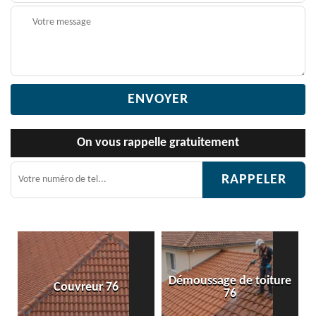
On vous rappelle gratuitement
Démoussage de toiture
vreur 76
Etanchéité to
76