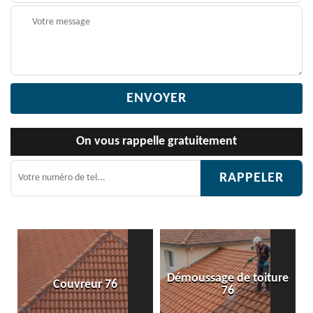
On vous rappelle gratuitement
Démoussage de toiture
reur 76
Etanchéité toi
76