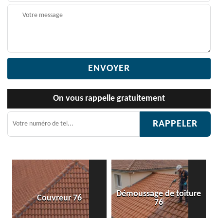
On vous rappelle gratuitement
Démoussage de toiture
eur 76
Etanchéité toitu
76