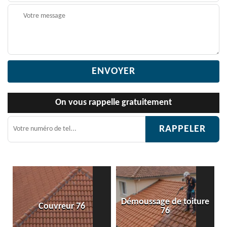
On vous rappelle gratuitement
Démoussage de toiture
reur 76
Etanchéité toit
76