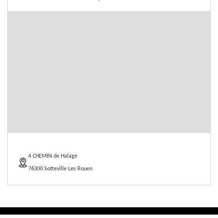
4 CHEMIN de Halage
76300 Sotteville Les Rouen