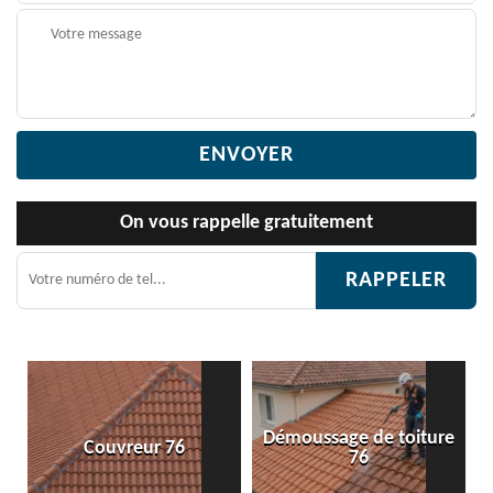
On vous rappelle gratuitement
Démoussage de toiture
Couvreur 76
Et
76